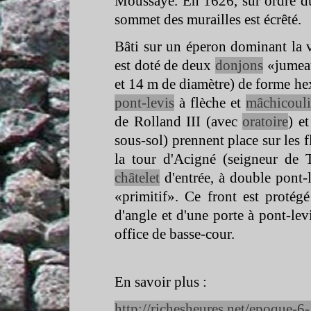
Moussaye. En 1626, sur ordre du 
sommet des murailles est écrêté.
Bâti sur un éperon dominant la v
est doté de deux
donjons
«jumeau
et 14 m de diamètre) de forme hex
pont-
levis
à flèche et
mâchicouli
de Rolland III (avec
oratoire
) e
sous-
sol) prennent place sur les fl
la tour d'Acigné (seigneur de
châtelet
d'entrée, à double pont-
«primitif». Ce front est protég
d'angle et d'une porte à pont-
lev
office de basse-
cour.
En savoir plus :
http://richesheures.net/epoque-
6-