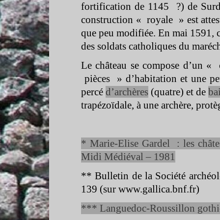
fortification de 1145 ?) de Su
construction « royale » est atte
que peu modifiée. En mai 1591, 
des soldats catholiques du maréc
Le château se compose d’un « c
pièces » d’habitation et une pet
percé
d’archères
(quatre) et de
ba
trapézoïdale, à une archère, prot
* Marie-
Elise Gardel : les chât
Midi Médiéval – 1981
** Bulletin de la Société arché
139 (sur www.gallica.bnf.fr)
*** Languedoc-
Roussillon gothi