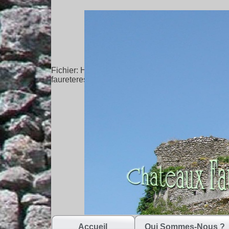
Fichier: H:\Chateaux FAURE & FAURE teresses\
faureteresses.com_surdespine_13.jpg
Accueil
Qui Sommes-Nous ?