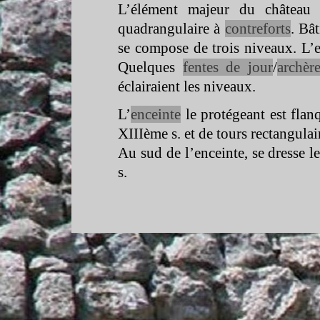
L’élément majeur du château 
quadrangulaire à
contreforts
. Bâ
se compose de trois niveaux. L’e
Quelques
fentes de jour
/
archèr
éclairaient les niveaux.
L’
enceinte
le protégeant est flan
XIIIème s. et de tours rectangulai
Au sud de l’enceinte, se dresse 
s.