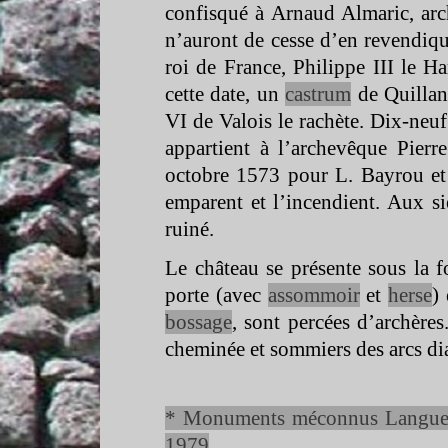
confisqué à Arnaud Almaric, arc
n’auront de cesse d’en revendiqu
roi de France, Philippe III le H
cette date, un
castrum
de Quillan
VI de Valois le rachète. Dix-
neuf
appartient à l’archevêque Pierr
octobre 1573 pour L. Bayrou et 
emparent et l’incendient. Aux siè
ruiné.
Le château se présente sous la 
porte (avec
assommoir
et
herse
)
bossage
, sont percées d’archères.
cheminée et sommiers des arcs d
* Monuments méconnus Languedo
1979