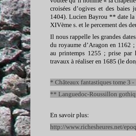
voûtée qu’il nomme « la chapelle
croisées d’ogives et des baies 
1404). Lucien Bayrou ** date la s
XIVème s. et le percement des deu
Il nous rappelle les grandes date
du royaume d’Aragon en 1162 ; pr
au printemps 1255 ; prise par 
travaux à réaliser en 1685 (le do
* Châteaux fantastiques tome 3 -
** Languedoc-
Roussillon gothiq
En savoir plus:
http://www.richesheures.net/epo