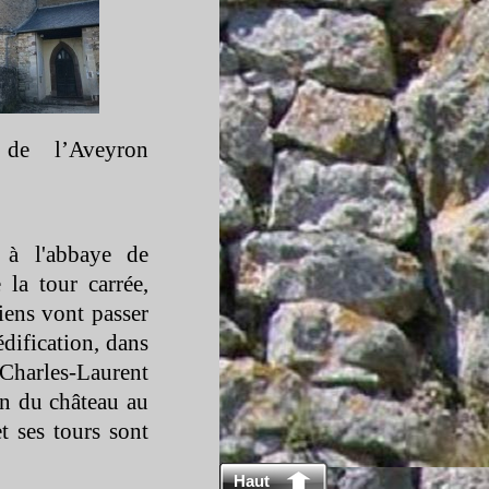
de l’Aveyron
 à l'abbaye de
la tour carrée,
biens vont passer
édification, dans
Charles-
Laurent
on du château au
t ses tours sont
Haut