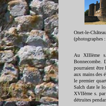
Onet-
le-
Châte
(photographes :
Au XIIIème s.
Bonnecombe. De
pourraient être 
aux mains des év
le premier quar
Salch date le l
XVIIème s. par 
détruites pendan