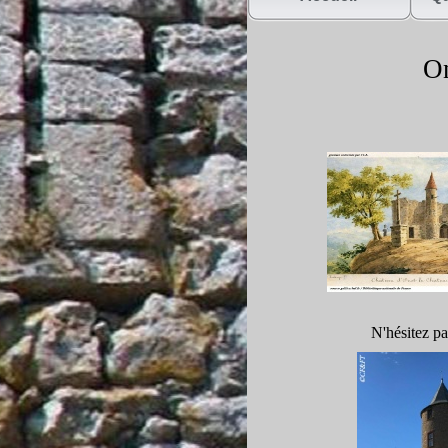
On
N'hésitez pa