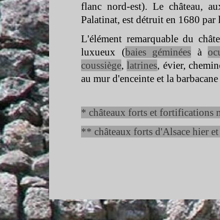
flanc nord-
est). Le château, a
Palatinat, est détruit en 1680 par
L'élément remarquable du châte
luxueux (
baies géminées
à
oc
coussiège
,
latrines
, évier, chemin
au mur d'enceinte et la barbacane
* châteaux forts et fortification
** châteaux forts d'Alsace hier e