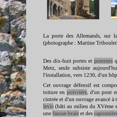
La porte des Allemands, sur 
(photographe : Martine Triboulet
Des dix-
huit portes et
poternes
q
Metz, seule subsiste aujourd'h
l'installation, vers 1230, d'un hô
Cet ouvrage défensif est compos
toiture en
poivrière
, d'un pont e
cintrée et d'un ouvrage avancé à 
levis
(bâti au milieu du XVème s.
une
fausse-
braie
et des
caponnièr