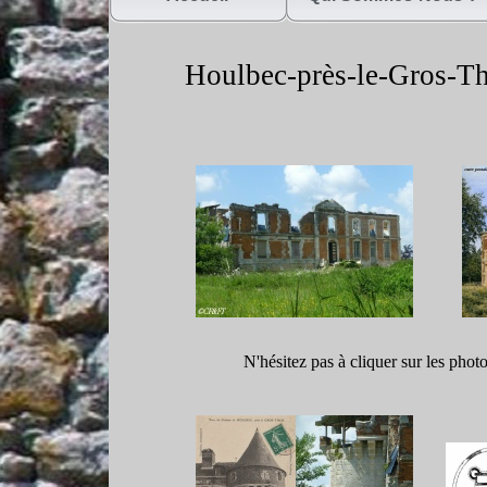
Houlbec-
près-
le-
Gros-
Th
N'hésitez pas à cliquer sur les phot