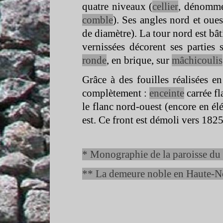
quatre niveaux (
cellier
, dénommé 
comble
). Ses angles nord et oues
de diamètre). La tour nord est bât
vernissées décorent ses parties
ronde
, en brique, sur
mâchicoulis
Grâce à des fouilles réalisées e
complètement :
enceinte
carrée fl
le flanc nord-
ouest (encore en él
est. Ce front est démoli vers 182
* Monographie de la paroisse du
** La demeure noble en Haute-
N