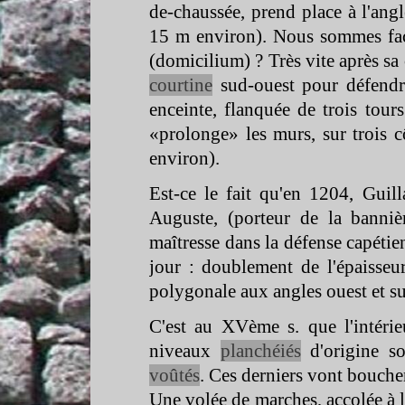
de-
chaussée, prend place à l'ang
15 m environ). Nous sommes fa
(domicilium) ? Très vite après sa
courtine
sud-
ouest pour défendr
enceinte, flanquée de trois tours
«prolonge» les murs, sur trois 
environ).
Est-
ce le fait qu'en 1204, Guil
Auguste, (porteur de la banniè
maîtresse dans la défense capéti
jour : doublement de l'épaisseur
polygonale aux angles ouest et su
C'est au XVème s. que l'intéri
niveaux
planchéiés
d'origine so
voûtés
. Ces derniers vont boucher 
Une volée de marches, accolée à l