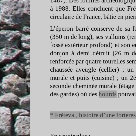
1487). Des fouilles archéologiqu
à 1988. Elles concluent que Frét
circulaire de France, bâtie en pier
L’éperon barré conserve de sa f
(350 m de long), ses vallums (re
fossé extérieur profond) et son e
donjon à demi détruit (26 m d
renforcée par quatre tourelles sem
chaussée aveugle (cellier) ; un
murale et puits (cuisine) ; un 2
seconde cheminée murale (étage r
des gardes) où des
hourds
pouvaie
* Fréteval, histoire d’une forte