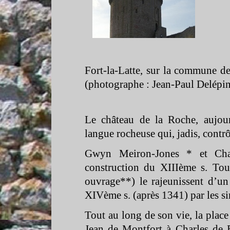
Fort-
la-
Latte, sur la commune de
(photographe : Jean-
Paul Delépin
Le château de la Roche, aujour
langue rocheuse qui, jadis, contrô
Gwyn Meiron-
Jones * et Cha
construction du XIIIème s. Tou
ouvrage**) le rajeunissent d’un 
XIVème s. (après 1341) par les s
Tout au long de son vie, la place
Jean de Montfort à Charles de B