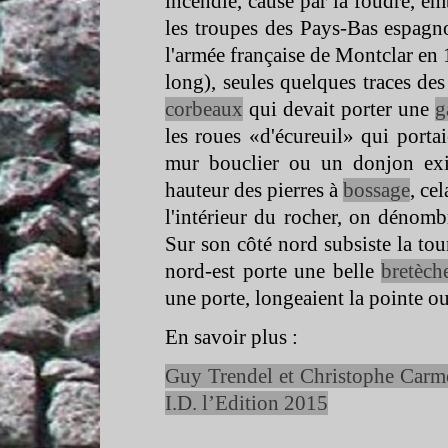
incendie, causé par la foudre, emb
les troupes des Pays-
Bas espagno
l'armée française de Montclar en
long), seules quelques traces des 
corbeaux
qui devait porter une
g
les roues «d'écureuil» qui portai
mur bouclier ou un donjon exi
hauteur des pierres à
bossage
, ce
l'intérieur du rocher, on dénom
Sur son côté nord subsiste la to
nord-
est porte une belle
bretèch
une porte, longeaient la pointe o
En savoir plus :
Guy Trendel et Christophe Carmo
I.D. l’Edition 2015