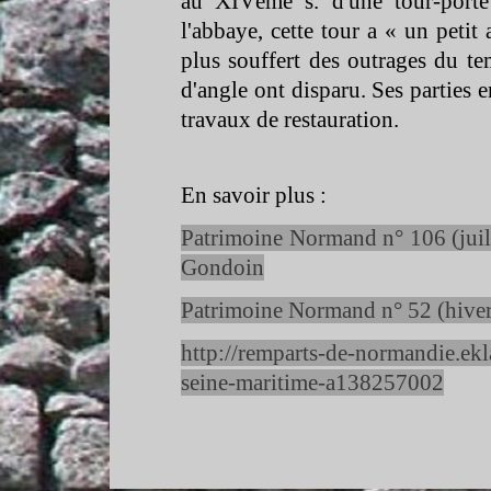
au XIVème s. d'une tour-
port
l'abbaye, cette tour a « un petit
plus souffert des outrages du t
d'angle ont disparu. Ses parties e
travaux de restauration.
En savoir plus :
Patrimoine Normand n° 106 (juil
Gondoin
Patrimoine Normand n° 52 (hiver
http://remparts-
de-
normandie.ekl
seine-
maritime-
a138257002