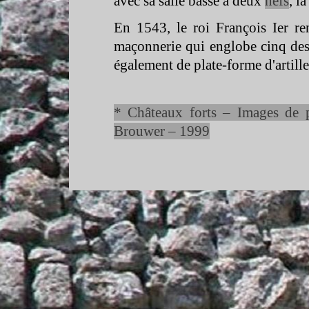
avec sa salle basse à deux
nefs
, l
En 1543, le roi François Ier re
maçonnerie qui englobe cinq des
également de plate-
forme d'artille
* Châteaux forts – Images de p
Brouwer – 1999