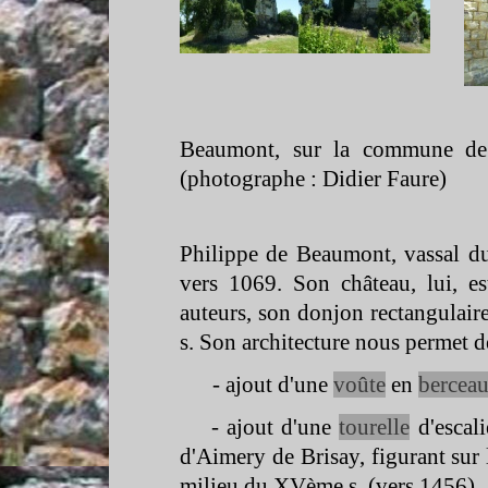
Beaumont, sur la commune de
(photographe : Didier Faure)
Philippe de Beaumont, vassal du 
vers 1069. Son château, lui, e
auteurs, son donjon rectangulai
s. Son architecture nous permet 
-
ajout d'une
voûte
en
bercea
-
ajout d'une
tourelle
d'escal
d'Aimery de Brisay, figurant sur 
milieu du XVème s. (vers 1456).