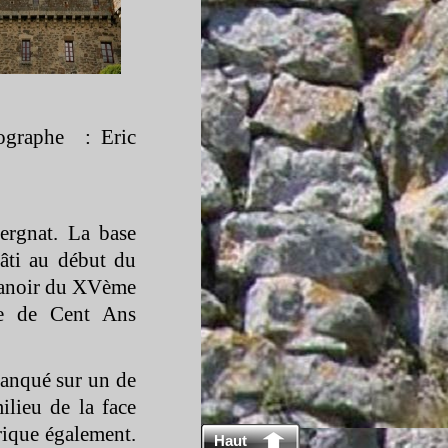
ographe : Eric
ergnat. La base
âti au début du
 manoir du XVème
re de Cent Ans
lanqué sur un de
ilieu de la face
rique également.
Haut