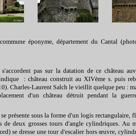
a commune éponyme, département du Cantal (phot
 s'accordent pas sur la datation de ce château auv
ndique : château construit au XIVème s. puis reb
0). Charles-
Laurent Salch le vieillit quelque peu :
mplacement d'un château détruit pendant la guer
e présente sous la forme d'un logis rectangulaire, f
s de deux grosses tours d'angle cylindriques. Au m
ord) se dresse une tour d'escalier hors œuvre, cylind