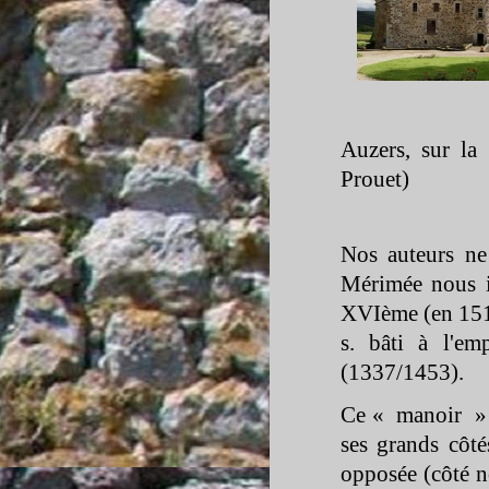
Auzers, sur l
Prouet)
Nos auteurs ne
Mérimée nous i
XVIème (en 151
s. bâti à l'e
(1337/1453).
Ce « manoir » s
ses grands côté
opposée (côté n