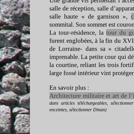
Une grande vis permettait l’accè
salle de réception, salle d’appara
salle haute « de garnison »,
c
sommital. Son sommet est couron
La tour-
résidence, la
tour du gu
furent englobées, à la fin du XV
de Lorraine-
dans sa « citadell
imprenable. La petite cour qui déf
la courtine, reliant les trois for
large fossé intérieur vint protége
En savoir plus :
Architecture militaire et art de 
dans articles téléchargeables, sélection
enceintes, sélectionner Dinan)